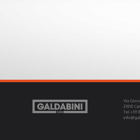
Via Giova
21010 Ca
Tel +39 
info@gald