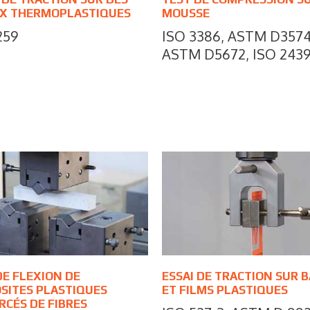
X THERMOPLASTIQUES
MOUSSE
259
ISO 3386, ASTM D3574
ASTM D5672, ISO 243
DE FLEXION DE
ESSAI DE TRACTION SUR 
SITES PLASTIQUES
ET FILMS PLASTIQUES
CÉS DE FIBRES