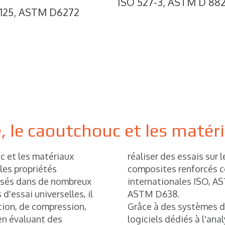
ISO 527-3, ASTM D 88
4125, ASTM D6272
ue, le caoutchouc et les maté
uc et les matériaux
réaliser des essais sur 
les propriétés
composites renforcés 
isés dans de nombreux
internationales ISO, A
d'essai universelles, il
ASTM D638.
ction, de compression,
Grâce à des systèmes d
 en évaluant des
logiciels dédiés à l'ana