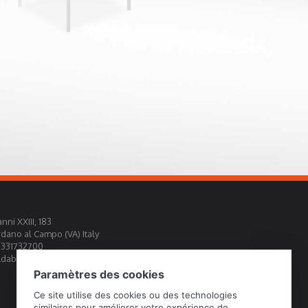
nni XXIII, 183
rdano al Campo (VA) Italy
0331732700
abini.it