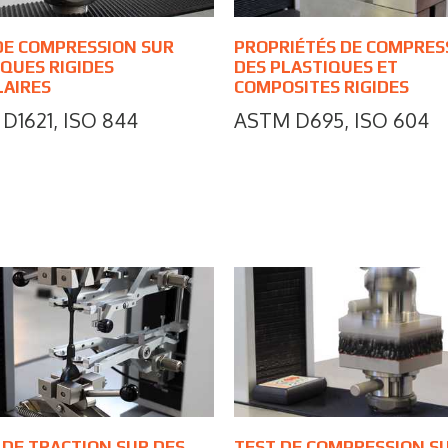
DE COMPRESSION SUR
PROPRIÉTÉS DE COMPRES
QUES RIGIDES
DES PLASTIQUES ET
LAIRES
COMPOSITES RIGIDES
D1621, ISO 844
ASTM D695, ISO 604
 DE TRACTION SUR DES
TEST DE COMPRESSION S