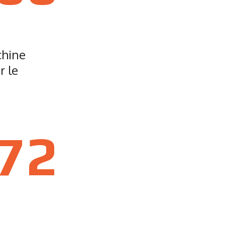
chine
r le
72