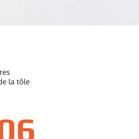
res
e la tôle
06