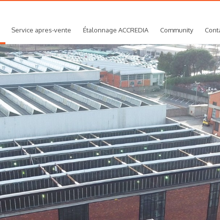
Service apres-vente
Étalonnage ACCREDIA
Community
Cont