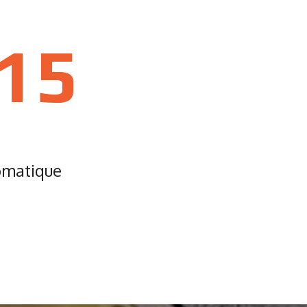
15
omatique