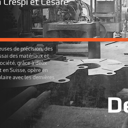
 Crespi et Cesare
euses de précision, des
ssai des matériaux et
ociété, grâce à deux
t en Suisse, opère en
laire avec les dernières
D