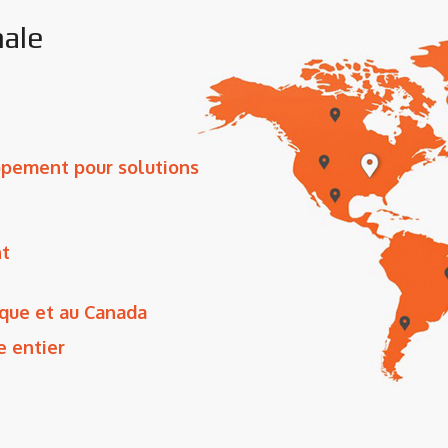
nale
ppement pour solutions
nt
ique et au Canada
e entier