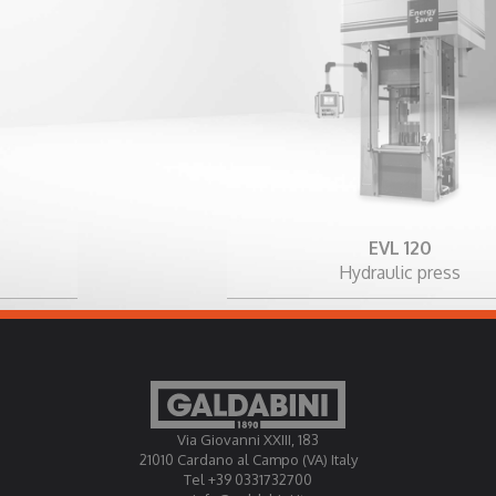
EVL 120
Hydraulic press
Via Giovanni XXIII, 183
21010 Cardano al Campo (VA) Italy
Tel +39 0331732700