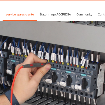
Service apres-vente
Étalonnage ACCREDIA
Community
Cont