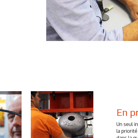
En p
Un seul i
la priorit
dans la qu