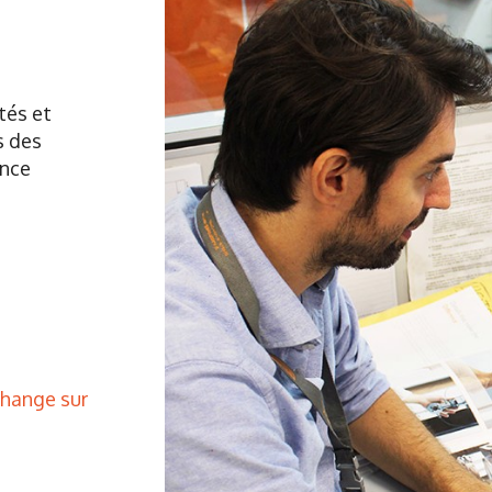
tés et
s des
ance
change sur