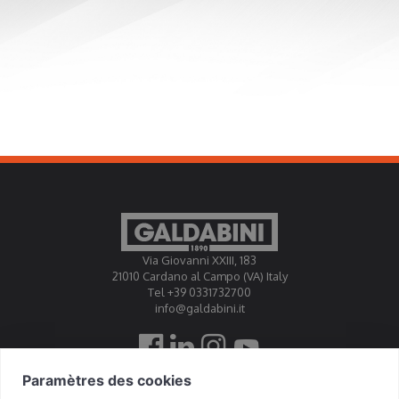
Via Giovanni XXIII, 183
21010 Cardano al Campo (VA) Italy
Tel +39 0331732700
info@galdabini.it
Galdabini est accrédité Official Calibration Centre EA, IAF,