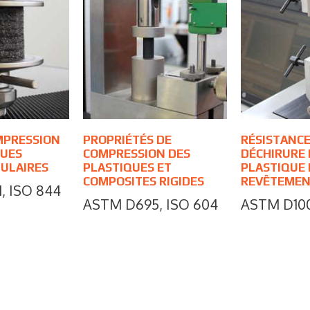
MPRESSION
PROPRIÉTÉS DE
RÉSISTANCE
QUES
COMPRESSION DES
DÉCHIRURE 
LULAIRES
PLASTIQUES ET
PLASTIQUE 
COMPOSITES RIGIDES
REVÊTEMEN
, ISO 844
ASTM D695, ISO 604
ASTM D10