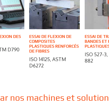
LEXION DES
ESSAI DE FLEXION DE
ESSAI DE T
COMPOSITES
BANDES ET 
PLASTIQUES RENFORCÉS
PLASTIQUE
STM D790
DE FIBRES
ISO 527-3
ISO 14125, ASTM
882
D6272
par nos machines et solutio