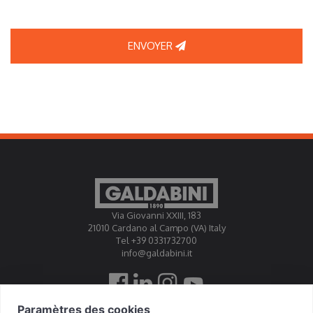
ENVOYER
Via Giovanni XXIII, 183
21010 Cardano al Campo (VA) Italy
Tel +39 0331732700
info@galdabini.it