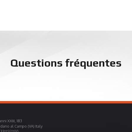
Questions fréquentes
nni XXIII, 183
rdano al Campo (VA) Italy
0331732700