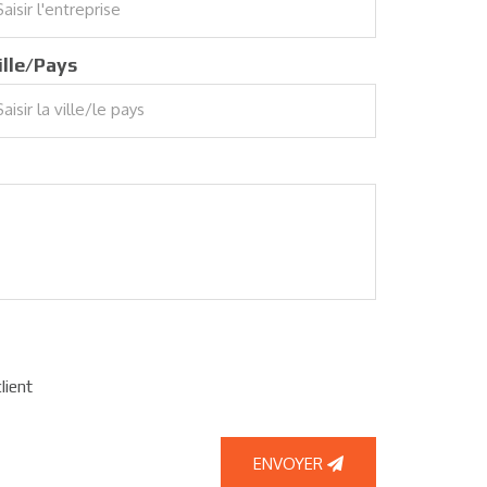
ille/Pays
lient
ENVOYER