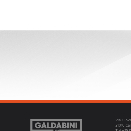
Via Giova
21010 Ca
Tel +39 