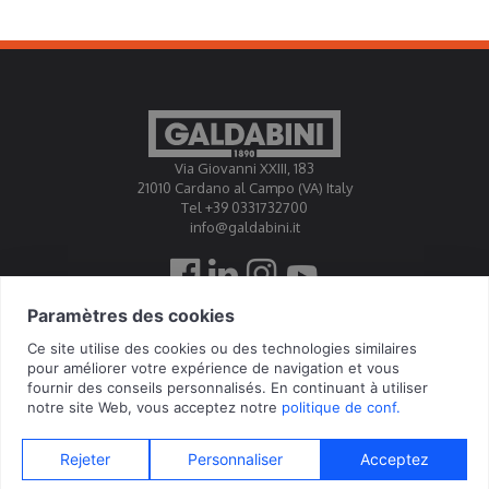
Via Giovanni XXIII, 183
21010 Cardano al Campo (VA) Italy
Tel +39 0331732700
info@galdabini.it
Galdabini est accrédité Official Calibration Centre EA, IAF,
ILAC
© 2026 Galdabini SPA - Via Giovanni XXIII, 183 - 21010 Cardano al Campo
(VA) - IT - P.IVA 01598040184 - Tous droits réservés -
Privacy Policy
-
Cookie