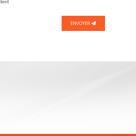
lient
ENVOYER