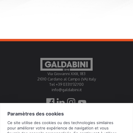
Via Giovanni XXIII, 183
21010 Cardano al Campo (VA) Italy
Tel +39 0331732700
info@galdabini.it
Galdabini est accrédité Official Calibration Centre EA, IAF,
ILAC