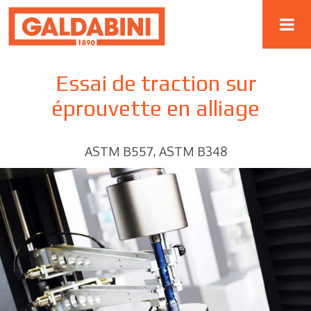
Essai de traction sur
éprouvette en alliage
ASTM B557, ASTM B348