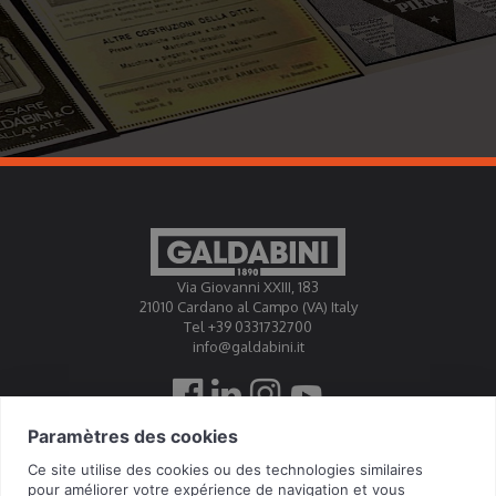
Via Giovanni XXIII, 183
21010 Cardano al Campo (VA) Italy
Tel +39 0331732700
info@galdabini.it
Galdabini est accrédité Official Calibration Centre EA, IAF,
ILAC