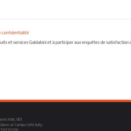
e confidentialité
uits et services Galdabini et à participer aux enquêtes de satisfaction c
nni XXIII, 183
rdano al Campo (VA) Italy
0331732700