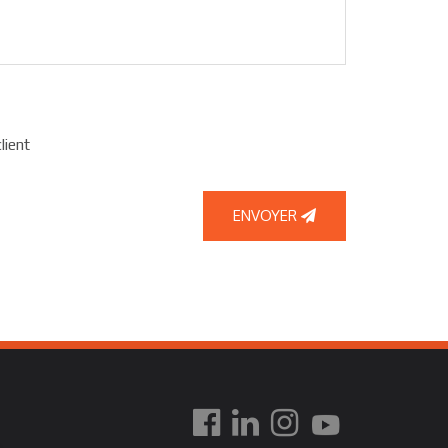
lient
ENVOYER