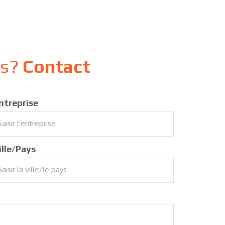
ns?
Contact
ntreprise
ille/Pays