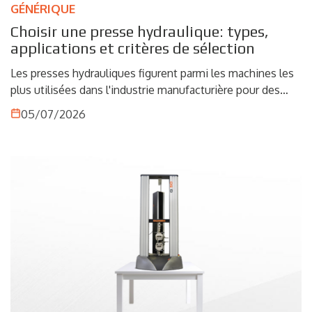
GÉNÉRIQUE
Choisir une presse hydraulique: types,
applications et critères de sélection
Les presses hydrauliques figurent parmi les machines les
plus utilisées dans l'industrie manufacturière pour des
opérations nécessitant force, précision et maîtrise du
05/07/2026
processus. Du formage de la tôle à l'emboutissage
profond, jusqu'à la production de composants destinés
aux secteurs de l'automobile, de l'aéronautique et des
récipients sous pression, ces solutions constituent un
élément clé pour garantir qualité, répétabilité et efficacité
productive.