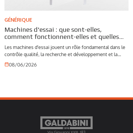
GÉNÉRIQUE
Machines d'essai : que sont-elles,
comment fonctionnent-elles et quelles
applications trouvent-elles dans
Les machines d'essai jouent un rôle fondamental dans le
l'industrie
contrôle qualité, la recherche et développement et la
caractérisation des matériaux. Dans un contexte industriel
08/06/2026
toujours plus orienté vers la précision, la conformité
réglementaire et la fiabilité du produit final, connaître le
comportement mécanique d'un matériau n'est plus une
option, mais une nécessité. Qu'il s'agisse de métaux, de
plastiques, de composites ou d'autres matériaux
techniques, les essais mécaniques permettent de
recueillir des données objectives et répétables utiles pour
valider des projets, vérifier les procédés de production et
garantir des normes qualitatives élevées. Dans ce
scénario, les machines d'essai représentent un outil
Via Giovanni XXIII, 183