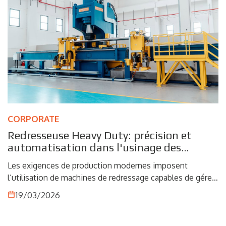
central. Grâce à leur capacité à garantir un contrôle précis
de la force et de la course, ces machines permettent
d’exécuter des opérations d’une grande précision,
répondant aux exigences d’un secteur où la sécurité et la
conformité aux normes sont des éléments
fondamentaux.
CORPORATE
Redresseuse Heavy Duty: précision et
automatisation dans l'usinage des
matériaux complexes
Les exigences de production modernes imposent
l’utilisation de machines de redressage capables de gérer
des charges élevées, des tolérances strictes et des
19/03/2026
matériaux difficiles à usiner. Les redresseuses Heavy Duty
répondent à ces défis en intégrant robustesse mécanique,
automatisation et contrôle avancé du processus,