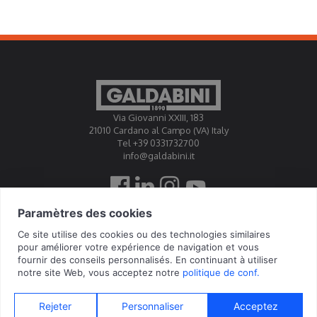
devenant un élément clé dans les contextes industriels
les plus exigeants.
Via Giovanni XXIII, 183
21010 Cardano al Campo (VA) Italy
Tel +39 0331732700
info@galdabini.it
Galdabini est accrédité Official Calibration Centre EA, IAF,
ILAC
© 2026 Galdabini SPA - Via Giovanni XXIII, 183 - 21010 Cardano al Campo