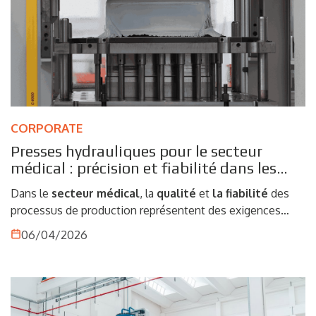
CORPORATE
Presses hydrauliques pour le secteur
médical : précision et fiabilité dans les
processus de production
Dans le
secteur
médical
, la
qualité
et
la fiabilité
des
processus de production représentent des exigences
incontournables. La production de composants et de
06/04/2026
dispositifs destinés à ce domaine exige des niveaux
extrêmement élevés de précision, de répétabilité et de
contrôle, où même de minimes variations peuvent
compromettre les performances du produit final. C’est
pourquoi les
presses hydrauliques
jouent un rôle